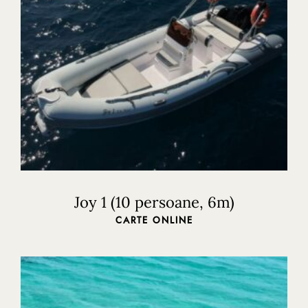
Trident Boats | Nydri, Insula Lefkada 31100, Grecia
+30 26450 92255
tridentboats@gmail.com
Joy 1 (10 persoane, 6m)
CARTE ONLINE