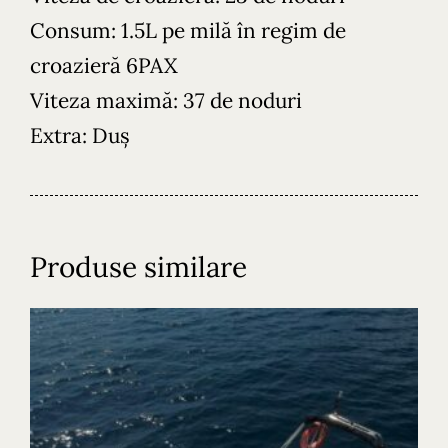
Consum: 1.5L pe milă în regim de
croazieră 6PAX
Viteza maximă: 37 de noduri
Extra: Duș
Acasă
Bărca
Produse similare
Coastele noastre
Croazierele
Unde să vizitați
Contactați-ne