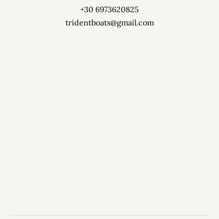
+30 6973620825
tridentboats@gmail.com