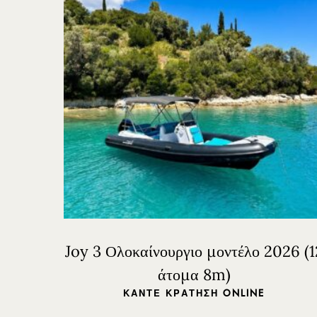
Trident Boats | Νυδρί, Λευκάδα 31100, Ελλάδα
+30 26450 92255
tridentboats@gmail.com
Joy 3 Ολοκαίνουργιο μοντέλο 2026 (1
άτομα 8m)
ΚΆΝΤΕ ΚΡΆΤΗΣΗ ONLINE