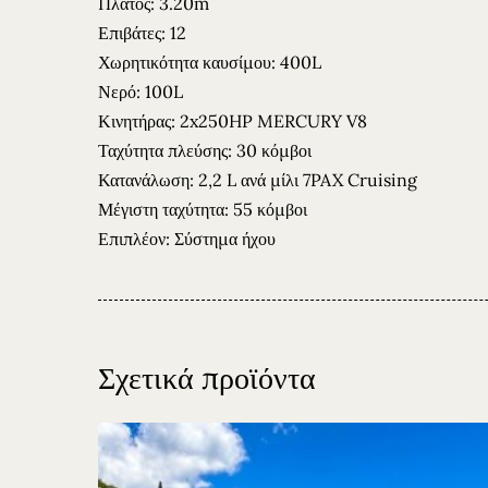
Πλάτος: 3.20m
Επιβάτες: 12
Αρχική σελίδα
Χωρητικότητα καυσίμου: 400L
Νερό: 100L
Σκάφη
Κινητήρας: 2x250HP MERCURY V8
Ταχύτητα πλεύσης: 30 κόμβοι
Ταχύπλοα
Κατανάλωση: 2,2 L ανά μίλι 7PAX Cruising
Κρουαζίερες
Μέγιστη ταχύτητα: 55 κόμβοι
Επιπλέον: Σύστημα ήχου
Τοποθεσίες
Επικοινωνία
Σχετικά προϊόντα