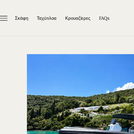
Σκάφη
Ταχύπλοα
Κρουαζίερες
FAQs