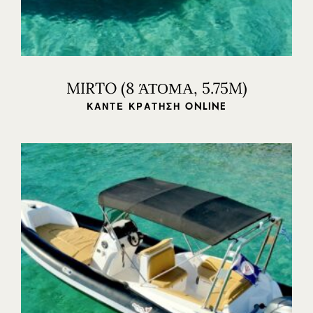
Trident Boats | Νυδρί, Λευκάδα 31100, Ελλάδα
+30 26450 92255
tridentboats@gmail.com
MIRTO (8 ΆΤΟΜΑ, 5.75M)
ΚΆΝΤΕ ΚΡΆΤΗΣΗ ONLINE